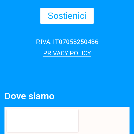
Sostienici
P.IVA: IT07058250486
PRIVACY POLICY
Dove siamo