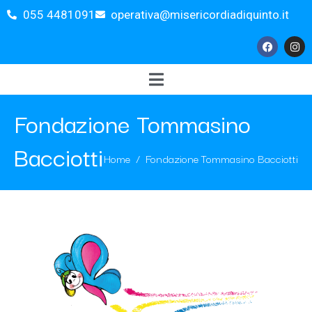
055 4481091
operativa@misericordiadiquinto.it
Fondazione Tommasino
Bacciotti
Home
Fondazione Tommasino Bacciotti